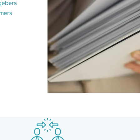
gebers
hmers