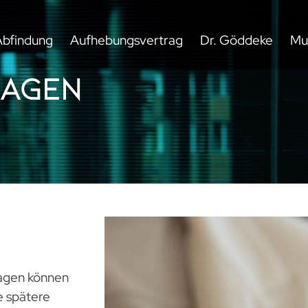
Abfindung
Aufhebungsvertrag
Dr. Göddeke
Mu
lagen
lagen können
ne spätere