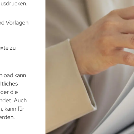
usdrucken.
und Vorlagen
exte zu
nload kann
ltliches
der die
ndet. Auch
n, kann für
erden.